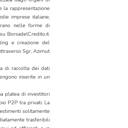
è la rappresentazione 
die imprese italiane, 
rano nelle forme di 
u BorsadelCredito.it. 
ting e creazione del 
ttraverso Sgr, Azimut 
 di raccolta dei dati 
engono inserite in un 
 platea di investitori 
bio P2P tra privati. La 
estimenti solitamente 
atamente trasferibili 