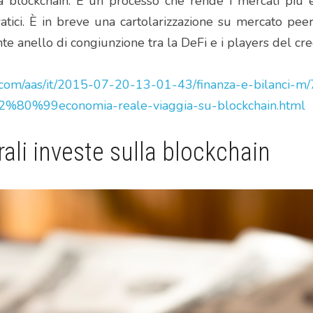
a blockchain. È un processo che rende i mercati più eq
atici. È in breve una cartolarizzazione su mercato peer
 anello di congiunzione tra la DeFi e i players del credi
.com/aas/it/2015-07-20-13-01-43/finanza-e-bilanci-m/
2%80%99economia-reale-viaggia-su-blockchain.html
li investe sulla blockchain