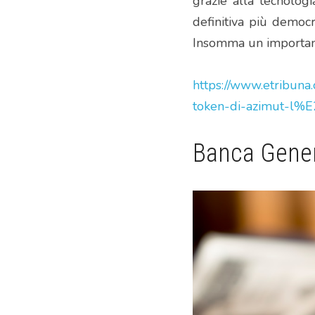
grazie alla tecnologi
definitiva più democr
Insomma un importante
https://www.etribuna
token-di-azimut-l%E
Banca Genera