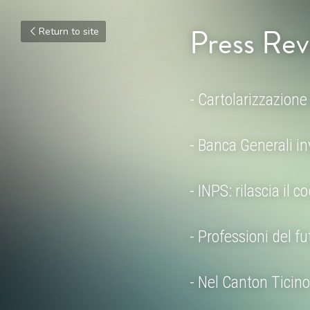
Press Rev
Return to site
- Cartolarizzazione
- Banca Generali in
- INPS: rilascia il 
- Professioni del 
- Nel Canton Ticino 