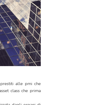
prestiti alle pmi che 
sset class che prima 
zata dagli organi di 