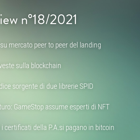
iew n°18/2021
 su mercato peer to peer del landing
veste sulla blockchain
codice sorgente di due librerie SPID
futuro: GameStop assume esperti di NFT
i certificati della P.A.si pagano in bitcoin