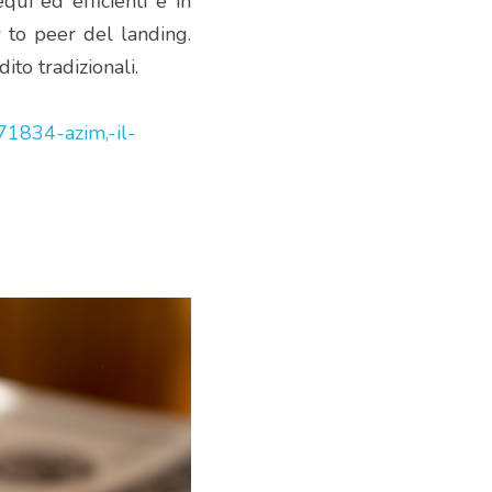
ui ed efficienti e in 
 to peer del landing. 
to tradizionali.
71834-azim,-il-