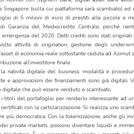
 e Singapore (sulla cui piattaforma sarà scambiato) ed 
oglio di 5 milioni di euro di prestiti alle piccole e me
 di Garanzia del Mediocredito Centrale, perché rient
 emergenza del 2020. Detti crediti sono stati originati s
olto attività di origination, gestione degli underwri
l’asset di economia reale sottostante ceduta ad Azimut a
ibuzione all’investitore finale.
la natività digitale del business: modalità e procedura
ste e approvazioni dei finanziamenti sono già digitali. V
 digitale che può essere venduto e scambiato.
 i titoli del portafoglio per renderlo interessante ad una
i certificati con la cartolarizzazione. Si realizza uno scam
e più democratica. Con la tokenizzazione, anche gli inv
i dei private markets, possono diventare liquidi e immedi